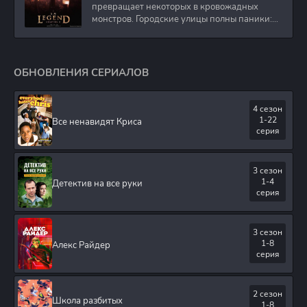
превращает некоторых в кровожадных
монстров. Городские улицы полны паники:
кто-то в
ОБНОВЛЕНИЯ СЕРИАЛОВ
4 сезон
1-22
Все ненавидят Криса
серия
3 сезон
1-4
Детектив на все руки
серия
3 сезон
1-8
Алекс Райдер
серия
2 сезон
Школа разбитых
1-8