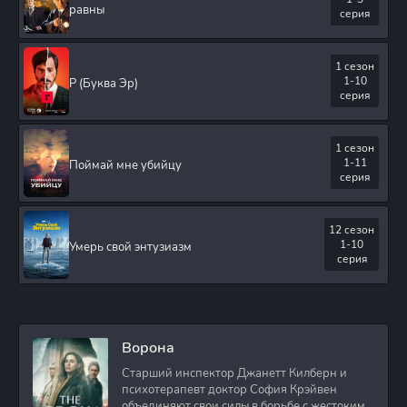
равны
серия
1 сезон
1-10
Р (Буква Эр)
серия
1 сезон
1-11
Поймай мне убийцу
серия
12 сезон
1-10
Умерь свой энтузиазм
серия
Ворона
Старший инспектор Джанетт Килберн и
психотерапевт доктор София Крэйвен
объединяют свои силы в борьбе с жестоким