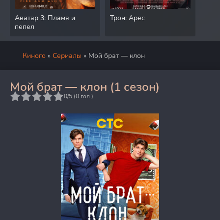
Аватар 3: Пламя и
Трон: Арес
Дра
пепел
Киного
»
Сериалы
» Мой брат — клон
Мой брат — клон (1 сезон)
5
0/5 (
0
гол.)