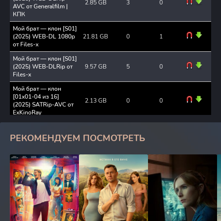
2.85 GB
3
0
AVC от Generalfilm |
КПК
Мой брат — клон [S01]
(2025) WEB-DL 1080p
21.81 GB
0
1
от Files-x
Мой брат — клон [S01]
(2025) WEB-DLRip от
9.57 GB
5
0
Files-x
Мой брат — клон
[01x01-04 из 16]
2.13 GB
0
0
(2025) SATRip-AVC от
ExKinoRay
Мой брат – клон
(2025) WEBRip (сезон
9.57 GB
3
0
РЕКОМЕНДУЕМ ПОСМОТРЕТЬ
1, серии 1-16 из 16)
Мой брат – клон
(2025) WEBRip
21.8 GB
6
0
[H.264/1080p] (сезон
1, серии 1-16 из 16)