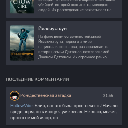
убийцей, который охотится на молодых
людей. Их расследование захватывает не
только
Йеллоустоун
На фоне величественных пейзажей
Йеллоустоуна, первого в мире
национального парка, разворачивается
история семьи Даттонов, возглавляемой
Джоном Даттоном. Их огромное ранчо
граничит с территорией парка
ПОСЛЕДНИЕ КОММЕНТАРИИ
Рождественская загадка
21:55
HollowVibe:
Блин, вот это была просто жесть! Начало
вроде норм, но к концу я уже зевал. Не знаю, может,
просто не мой жанр, но