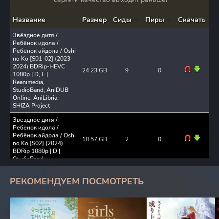
Название
Размер
Сиды
Пиры
Скачать
Звёздное дитя /
Ребёнок идола /
Ребёнок айдола / Oshi
no Ko [S01-02] (2023-
2024) BDRip-HEVC
24.23 GB
9
0
1080p | D, L |
Reanimedia,
StudioBand, AniDUB
Online, AniLibria,
SHIZA Project
Звёздное дитя /
Ребёнок идола /
Ребёнок айдола / Oshi
18.57 GB
2
0
no Ko [S02] (2024)
BDRip 1080p | D |
StudioBand
Звёздное дитя /
РЕКОМЕНДУЕМ ПОСМОТРЕТЬ
Ребёнок идола /
Ребёнок айдола / Oshi
22.89 GB
0
0
no Ko [S01] (2023)
BDRip 1080p от
Deadmauvlad | D, L