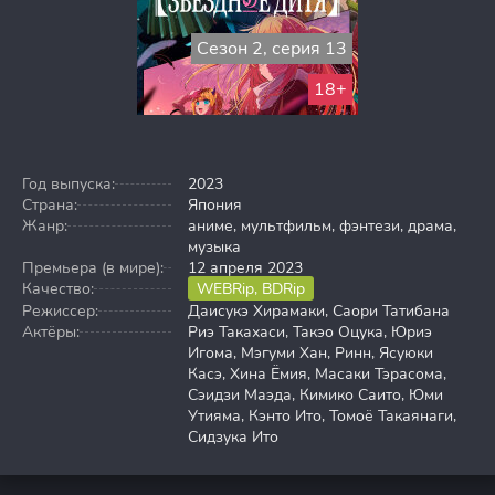
Сезон 2, серия 13
18+
Год выпуска:
2023
Страна:
Япония
Жанр:
аниме, мультфильм, фэнтези, драма,
музыка
Премьера (в мире):
12 апреля 2023
Качество:
WEBRip, BDRip
Режиссер:
Даисукэ Хирамаки, Саори Татибана
Актёры:
Риэ Такахаси, Такэо Оцука, Юриэ
Игома, Мэгуми Хан, Ринн, Ясуюки
Касэ, Хина Ёмия, Масаки Тэрасома,
Сэидзи Маэда, Кимико Саито, Юми
Утияма, Кэнто Ито, Томоё Такаянаги,
Сидзука Ито