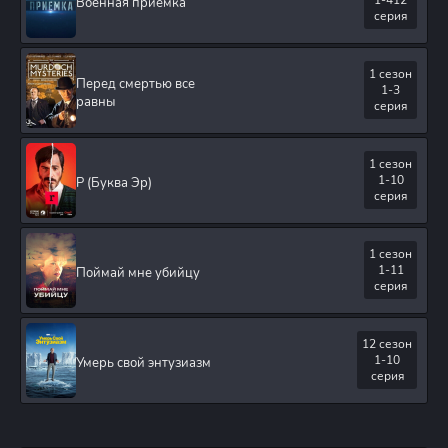
1-412
Военная приемка
серия
1 сезон
Перед смертью все
1-3
равны
серия
1 сезон
1-10
Р (Буква Эр)
серия
1 сезон
1-11
Поймай мне убийцу
серия
12 сезон
1-10
Умерь свой энтузиазм
серия