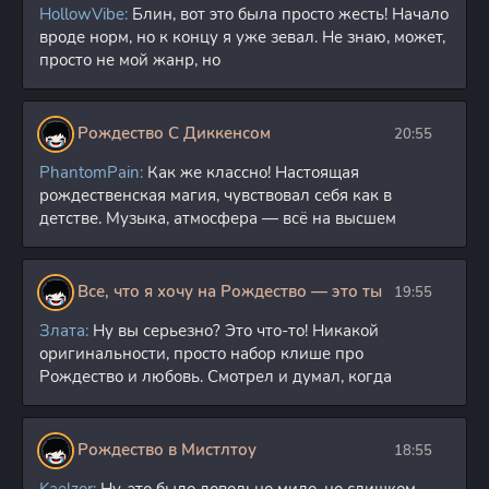
HollowVibe:
Блин, вот это была просто жесть! Начало
вроде норм, но к концу я уже зевал. Не знаю, может,
просто не мой жанр, но
Рождество С Диккенсом
20:55
PhantomPain:
Как же классно! Настоящая
рождественская магия, чувствовал себя как в
детстве. Музыка, атмосфера — всё на высшем
Все, что я хочу на Рождество — это ты
19:55
Злата:
Ну вы серьезно? Это что-то! Никакой
оригинальности, просто набор клише про
Рождество и любовь. Смотрел и думал, когда
Рождество в Мистлтоу
18:55
Kaelzor:
Ну, это было довольно мило, но слишком