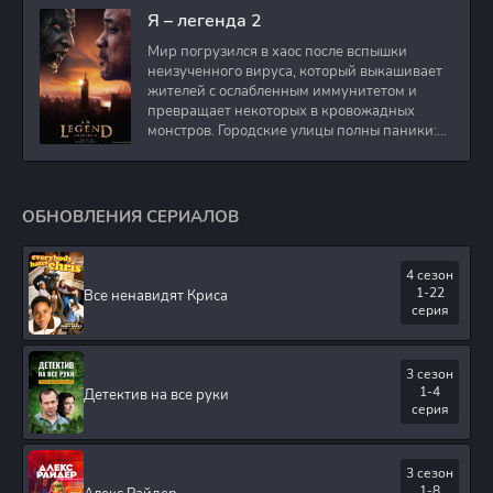
11 из 11] WEBRip
Я – легенда 2
1080p Raw+Rus
Мир погрузился в хаос после вспышки
неизученного вируса, который выкашивает
жителей с ослабленным иммунитетом и
превращает некоторых в кровожадных
монстров. Городские улицы полны паники:
кто-то в
ОБНОВЛЕНИЯ СЕРИАЛОВ
4 сезон
1-22
Все ненавидят Криса
серия
3 сезон
1-4
Детектив на все руки
серия
3 сезон
1-8