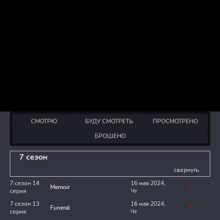
СМОТРЮ
БУДУ СМОТРЕТЬ
ПРОСМОТРЕНО
БРОШЕНО
7 сезон
свернуть
7 сезон 14
16 мая 2024,
Memoir
*
серия
Чт
7 сезон 13
16 мая 2024,
Funeral
*
серия
Чт