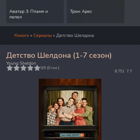
Аватар 3: Пламя и
Трон: Арес
Дра
пепел
Киного
»
Сериалы
» Детство Шелдона
Детство Шелдона (1-7 сезон)
Young Sheldon
5
0/5 (
0
гол.)
8.751
7.7