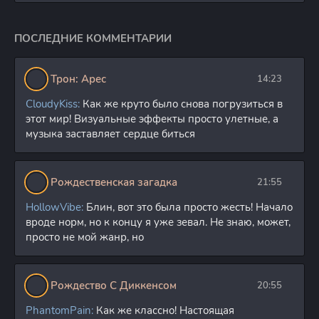
Детство Шелдона /
Молодой Шелдон /
Young Sheldon (2018)
ПОСЛЕДНИЕ КОММЕНТАРИИ
WEB-DLRip
7.2 GB
14
1
[H.264/1080p-LQ]
(сезон 2, серии 1-22
Трон: Арес
14:23
из 22) [UKR]
Детство Шелдона
CloudyKiss:
Как же круто было снова погрузиться в
(Молодой Шелдон) /
этот мир! Визуальные эффекты просто улетные, а
Young Sheldon (2018)
музыка заставляет сердце биться
WEB-DL
21.7 GB
6
0
[H.264/1080p-LQ]
(сезон 2, серии 1-16
из 22) TVShows
(обновляемая)
Рождественская загадка
21:55
Детство Шелдона /
HollowVibe:
Блин, вот это была просто жесть! Начало
Young Sheldon (2017)
вроде норм, но к концу я уже зевал. Не знаю, может,
WEB-DLRip (сезон 1,
8.46 GB
9
0
серии 1-22 из 22)
просто не мой жанр, но
Кураж-Бамбей и True
Dubbing Studio
Детство Шелдона /
Рождество С Диккенсом
20:55
Молодой Шелдон /
Young Sheldon (2017)
PhantomPain:
Как же классно! Настоящая
WEB-DL
32 GB
11
1