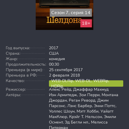
Сезон 7, серия 14
18+
Год выпуска:
2017
Страна:
США
Жанр:
комедия
Продолжительность:
00:30
Премьера (в мире):
25 сентября 2017
Премьера в РФ:
2 февраля 2018
Качество:
WEB-DLRip, WEB-DL, WEBRip,
HDRip
Режиссер:
Алекс Рейд, Джаффар Махмуд
Актёры:
Иэн Армитедж, Зои Перри, Монтана
Джордан, Реган Реворд, Джим
Парсонс, Лэнс Барбер, Энни Поттс,
Уоллес Шоун, Мэтт Хобби, Уайатт
МакКлюр, Крэйг Т. Нельсон, Эмили
Осмент, Эд Бегли мл., Мелисса
Питерман