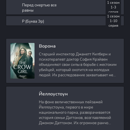
1 сезон
Детство Шелдона /
Перед смертью все
1-3
Молодой Шелдон /
равны
серия
Young Sheldon (2020)
1 сезон
WEB-DL
8.05 GB
31
0
1-10
Р (Буква Эр)
[H.264/1080p-LQ]
серия
(сезон 4, серии 1-18
из 18) Кураж-Бамбей
Детство Шелдона /
Молодой Шелдон /
Ворона
Young Sheldon (2020)
3.81 GB
2
0
WEBRip (сезон 4,
Старший инспектор Джанетт Килберн и
серии 1-18 из 18)
психотерапевт доктор София Крэйвен
Baibako [AD]
объединяют свои силы в борьбе с жестоким
убийцей, который охотится на молодых
Детство Шелдона /
людей. Их расследование захватывает не
Молодой Шелдон /
только
Young Sheldon (2019)
9.46 GB
1
0
WEB-DLRip [H.264]
(сезон 3, серии 1-21
Йеллоустоун
из 21) Кураж-Бамбей
На фоне величественных пейзажей
Детство Шелдона /
Йеллоустоуна, первого в мире
Молодой Шелдон /
Young Sheldon (2019)
национального парка, разворачивается
7.51 GB
21
1
WEB-DLRip (сезон 3,
история семьи Даттонов, возглавляемой
серии 1-21 из 21)
Джоном Даттоном. Их огромное ранчо
NewStudio
граничит с территорией парка