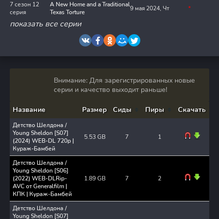
7 сезон 12
A New Home and a Traditional
9 мая 2024, Чт
*
серия
Texas Torture
показать все серии
Внимание: Для зарегистрированных новые
серии и качество выходит раньше!
Название
Размер
Сиды
Пиры
Скачать
Детство Шелдона /
Young Sheldon [S07]
5.53 GB
7
1
(2024) WEB-DL 720p |
Кураж-Бамбей
Детство Шелдона /
Young Sheldon [S06]
(2022) WEB-DLRip-
1.89 GB
7
2
AVC от Generalfilm |
КПК | Кураж-Бамбей
Детство Шелдона /
Young Sheldon [S07]