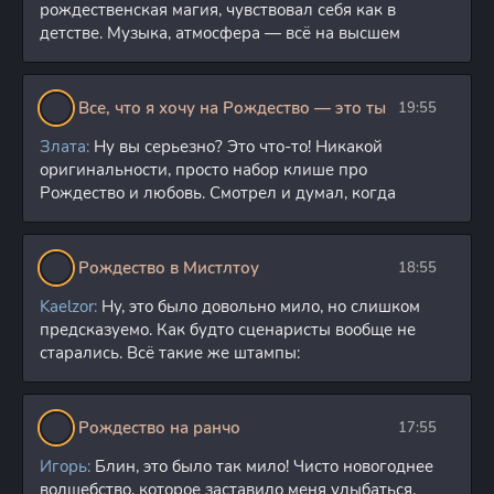
[H.264/1080p-LQ]
рождественская магия, чувствовал себя как в
(сезон 1, серии 1-22
детстве. Музыка, атмосфера — всё на высшем
из 22) Кураж-Бамбей
Все, что я хочу на Рождество — это ты
19:55
Злата:
Ну вы серьезно? Это что-то! Никакой
оригинальности, просто набор клише про
Рождество и любовь. Смотрел и думал, когда
Рождество в Мистлтоу
18:55
Kaelzor:
Ну, это было довольно мило, но слишком
предсказуемо. Как будто сценаристы вообще не
старались. Всё такие же штампы:
Рождество на ранчо
17:55
Игорь:
Блин, это было так мило! Чисто новогоднее
волшебство, которое заставило меня улыбаться.